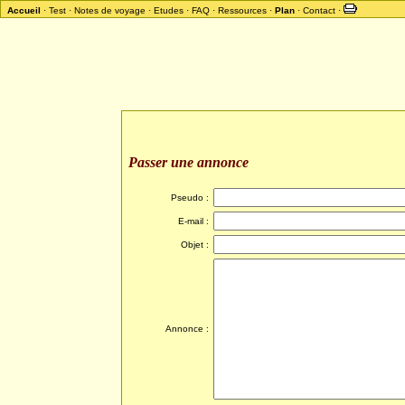
Accueil
·
Test
·
Notes de voyage
·
Etudes
·
FAQ
·
Ressources
·
Plan
·
Contact
·
Passer une annonce
Pseudo :
E-mail :
Objet :
Annonce :