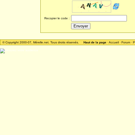
Recopier le code :
© Copyright 2000-07, Mérelle.net. Tous droits réservés.
Haut de la page
·
Accueil
·
Forum
·
P