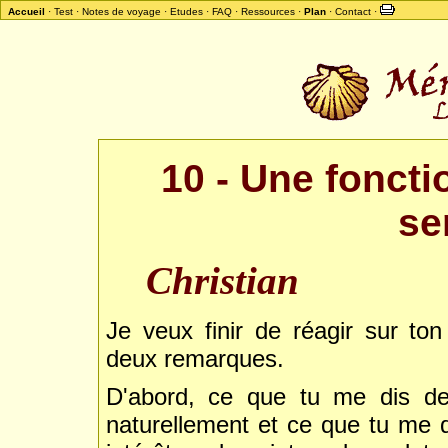
Accueil
·
Test
·
Notes de voyage
·
Etudes
·
FAQ
·
Ressources
·
Plan
·
Contact
·
10 - Une foncti
se
Christian
Je veux finir de réagir sur ton
deux remarques.
D'abord, ce que tu me dis de 
naturellement et ce que tu me 