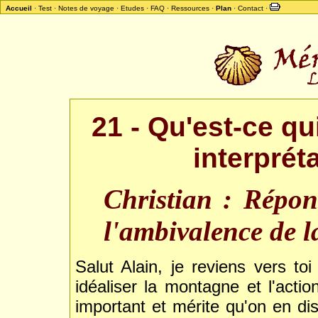
Accueil
·
Test
·
Notes de voyage
·
Etudes
·
FAQ
·
Ressources
·
Plan
·
Contact
·
21 - Qu'est-ce qui
interprét
Christian : Répon
l'ambivalence de 
Salut Alain, je reviens vers to
idéaliser la montagne et l'acti
important et mérite qu'on en dis