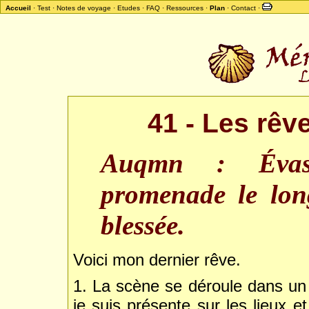
Accueil
·
Test
·
Notes de voyage
·
Etudes
·
FAQ
·
Ressources
·
Plan
·
Contact
·
41 - Les rêv
Auqmn : Évasio
promenade le lon
blessée.
Voici mon dernier rêve.
1. La scène se déroule dans un 
je suis présente sur les lieux e