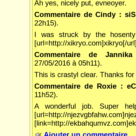
Ah yes, nicely put, evneoyer.
Commentaire de Cindy : s
22h15).
I was struck by the hosenty 
[url=http://xikryo.com]xikryo[/url] 
Commentaire de Jannika
27/05/2016 à 05h11).
This is crastyl clear. Thanks for
Commentaire de Roxie : e
11h52).
A wonderful job. Super helpf
[url=http://njezvgbfahw.com]nje
[link=http://ekbahqumvz.com]ek
Ajouter un commentaire