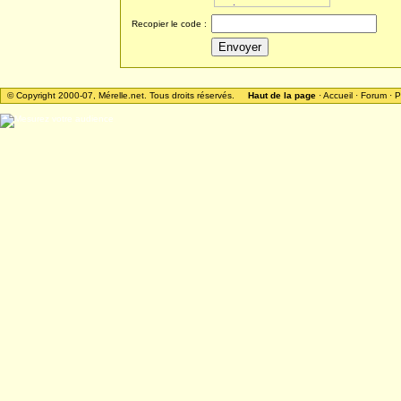
Recopier le code :
© Copyright 2000-07, Mérelle.net. Tous droits réservés.
Haut de la page
·
Accueil
·
Forum
·
P