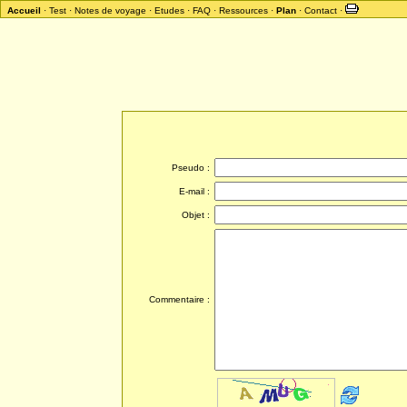
Accueil
·
Test
·
Notes de voyage
·
Etudes
·
FAQ
·
Ressources
·
Plan
·
Contact
·
Pseudo :
E-mail :
Objet :
Commentaire :