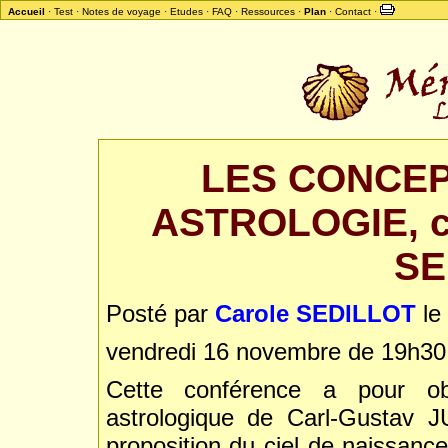
Accueil
·
Test
·
Notes de voyage
·
Etudes
·
FAQ
·
Ressources
·
Plan
·
Contact
·
LES CONCEP
ASTROLOGIE, co
SE
Posté par
Carole SEDILLOT
le
vendredi 16 novembre de 19h30 
Cette conférence a pour ob
astrologique de Carl-Gustav 
proposition du ciel de naissanc